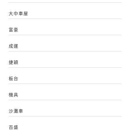
大中車屋
富豪
成運
捷穎
板台
機具
沙灘車
百盛