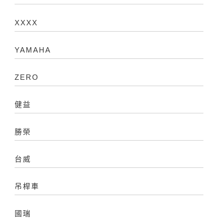
XXXX
YAMAHA
ZERO
健益
勝榮
台威
吊桿車
國瑞