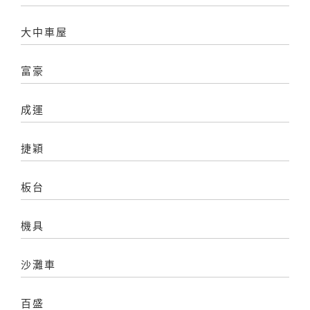
大中車屋
富豪
成運
捷穎
板台
機具
沙灘車
百盛