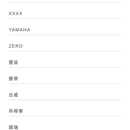
XXXX
YAMAHA
ZERO
健益
勝榮
台威
吊桿車
國瑞