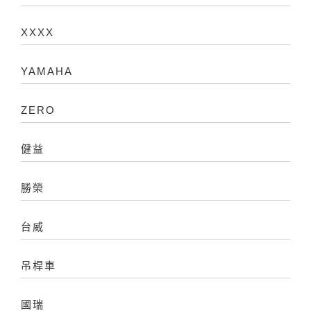
XXXX
YAMAHA
ZERO
健益
勝榮
台威
吊桿車
國瑞