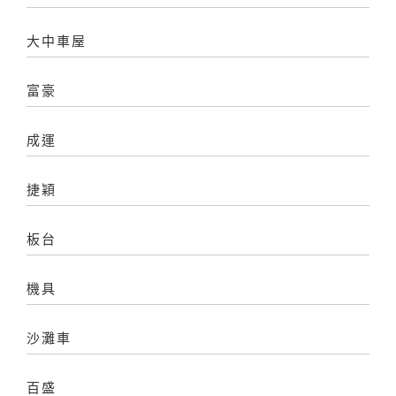
大中車屋
富豪
成運
捷穎
板台
機具
沙灘車
百盛