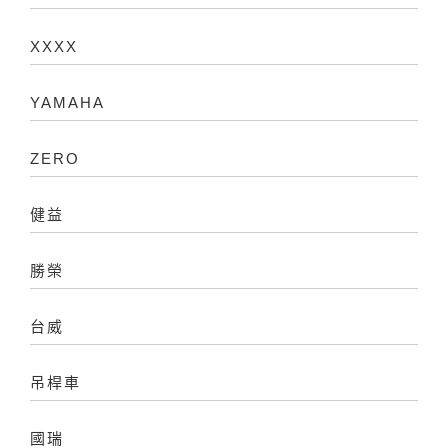
XXXX
YAMAHA
ZERO
健益
勝榮
台威
吊桿車
國瑞