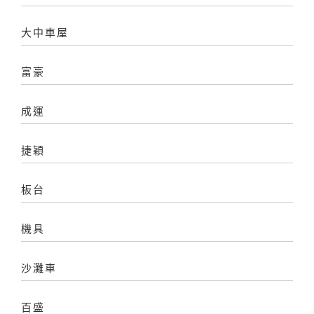
大中車屋
富豪
成運
捷穎
板台
機具
沙灘車
百盛