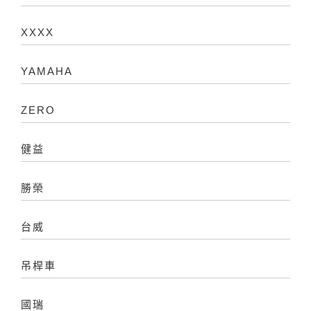
XXXX
YAMAHA
ZERO
健益
勝榮
台威
吊桿車
國瑞