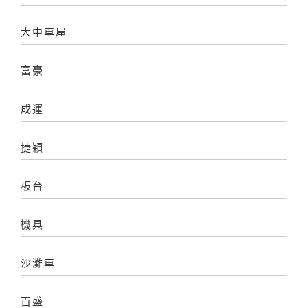
大中車屋
富豪
成運
捷穎
板台
機具
沙灘車
百盛