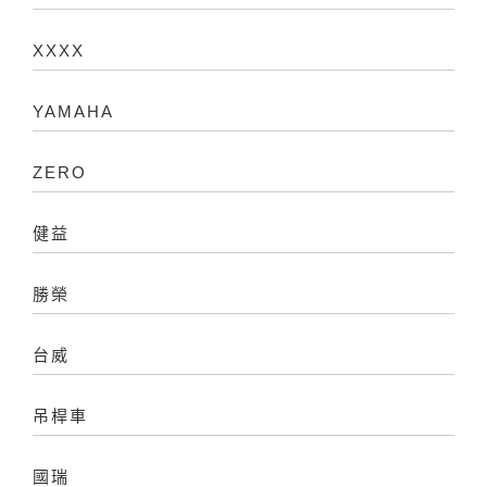
XXXX
YAMAHA
ZERO
健益
勝榮
台威
吊桿車
國瑞