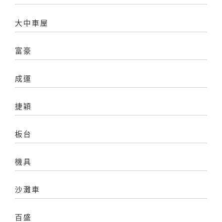
大中車屋
富豪
成運
捷穎
板台
機具
沙灘車
百盛