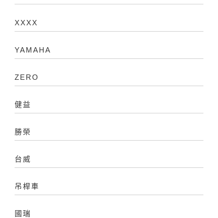
XXXX
YAMAHA
ZERO
健益
勝榮
台威
吊桿車
國瑞