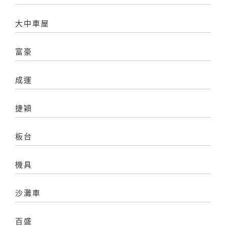
大中車屋
富豪
成運
捷穎
板台
機具
沙灘車
百盛