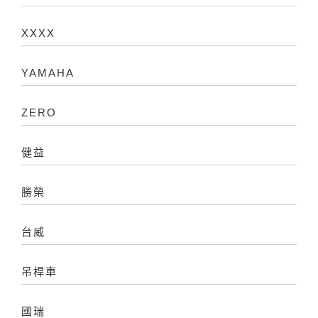
XXXX
YAMAHA
ZERO
健益
勝榮
台威
吊桿車
國瑞