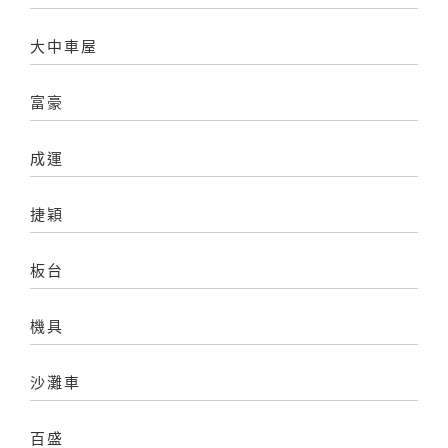
大中車屋
富豪
成運
捷穎
板台
機具
沙灘車
百盛