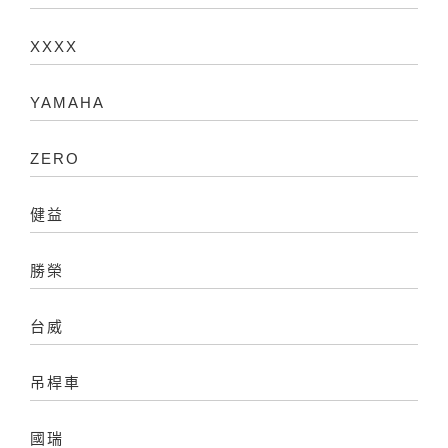
XXXX
YAMAHA
ZERO
健益
勝榮
台威
吊桿車
國瑞