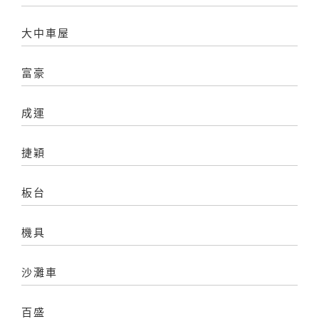
大中車屋
富豪
成運
捷穎
板台
機具
沙灘車
百盛