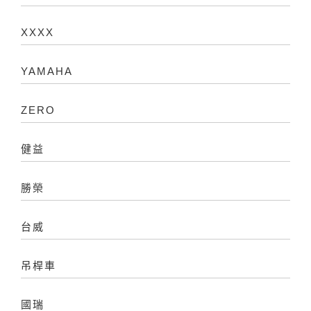
XXXX
YAMAHA
ZERO
健益
勝榮
台威
吊桿車
國瑞