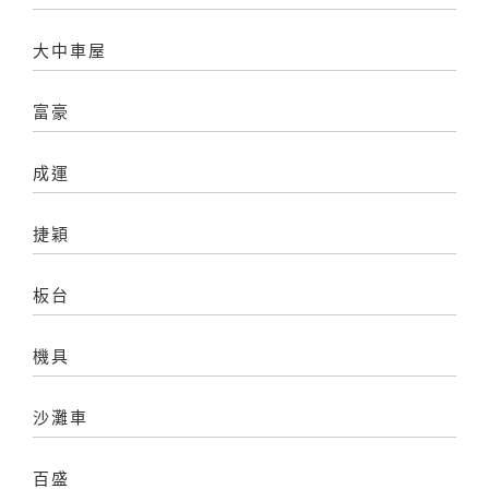
大中車屋
富豪
成運
捷穎
板台
機具
沙灘車
百盛