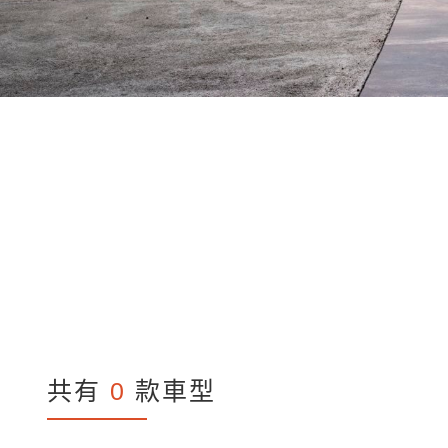
共有
0
款車型