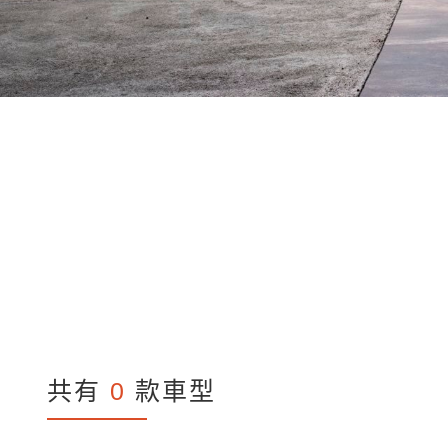
共有
0
款車型